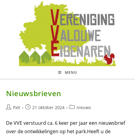
Ga
naar
inhoud
MENU
Nieuwsbrieven
Bericht
Bericht
Berichtcategorie:
Pxlt
21 oktober 2024
nieuws
auteur:
gepubliceerd
op:
De VVE verstuurd ca. 6 keer per jaar een nieuwsbrief
over de ontwikkelingen op het park.Heeft u de