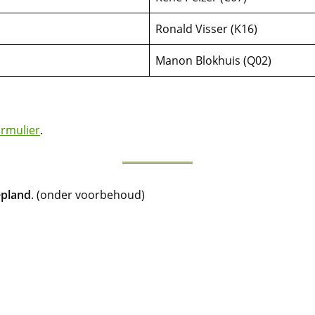
Ronald Visser (K16)
Manon Blokhuis (Q02)
ormulier
.
epland
. (onder voorbehoud)