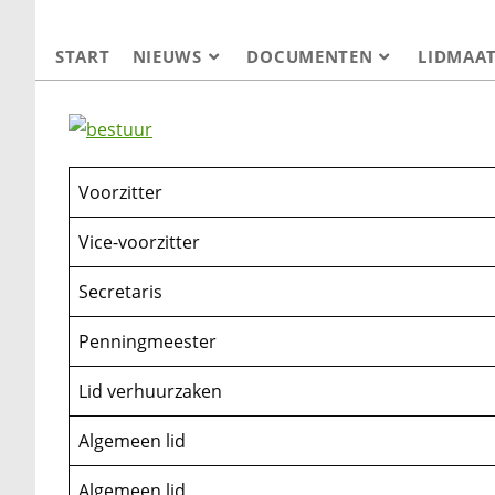
Ga
naar
START
NIEUWS
DOCUMENTEN
LIDMAA
inhoud
Voorzitter
Vice-voorzitter
Secretaris
Penningmeester
Lid verhuurzaken
Algemeen lid
Algemeen lid